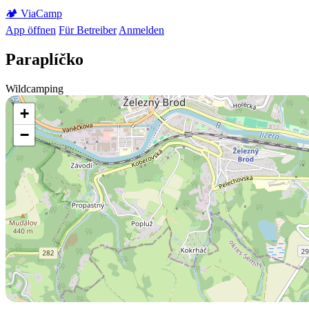
🏕️
Via
Camp
App öffnen
Für Betreiber
Anmelden
Paraplíčko
Wildcamping
+
−