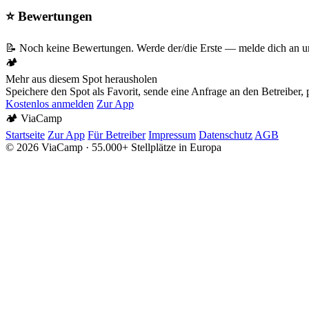
⭐ Bewertungen
📝 Noch keine Bewertungen. Werde der/die Erste — melde dich an un
🏕️
Mehr aus diesem Spot herausholen
Speichere den Spot als Favorit, sende eine Anfrage an den Betreiber
Kostenlos anmelden
Zur App
🏕️
Via
Camp
Startseite
Zur App
Für Betreiber
Impressum
Datenschutz
AGB
© 2026 ViaCamp · 55.000+ Stellplätze in Europa