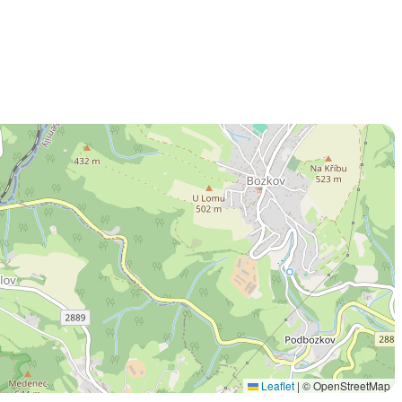
Leaflet
|
© OpenStreetMap