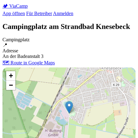
🏕️
Via
Camp
App öffnen
Für Betreiber
Anmelden
Campingplatz am Strandbad Knesebeck
Campingplatz
📍
Adresse
An der Badeanstalt 3
🗺️ Route in Google Maps
+
−