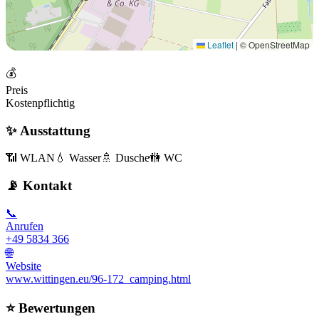
Leaflet
|
© OpenStreetMap
💰
Preis
Kostenpflichtig
✨ Ausstattung
📶 WLAN
💧 Wasser
🚿 Dusche
🚻 WC
📡 Kontakt
📞
Anrufen
+49 5834 366
🌐
Website
www.wittingen.eu/96-172_camping.html
⭐ Bewertungen