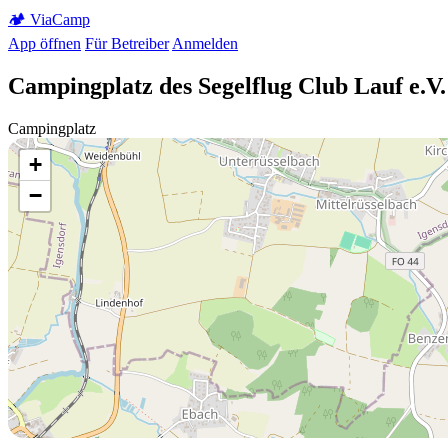
🏕️
Via
Camp
App öffnen
Für Betreiber
Anmelden
Campingplatz des Segelflug Club Lauf e.V.
Campingplatz
+
−