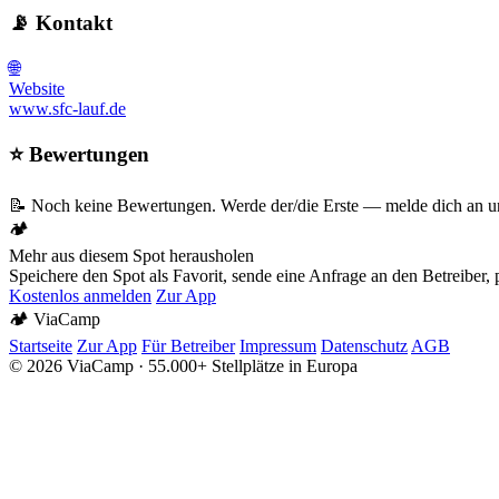
📡 Kontakt
🌐
Website
www.sfc-lauf.de
⭐ Bewertungen
📝 Noch keine Bewertungen. Werde der/die Erste — melde dich an un
🏕️
Mehr aus diesem Spot herausholen
Speichere den Spot als Favorit, sende eine Anfrage an den Betreiber
Kostenlos anmelden
Zur App
🏕️
Via
Camp
Startseite
Zur App
Für Betreiber
Impressum
Datenschutz
AGB
© 2026 ViaCamp · 55.000+ Stellplätze in Europa