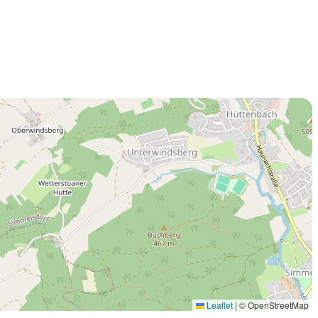
Leaflet
|
© OpenStreetMap