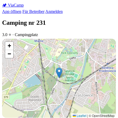
🏕️
Via
Camp
App öffnen
Für Betreiber
Anmelden
Camping nr 231
3.0 ⭐ · Campingplatz
+
−
Leaflet
|
© OpenStreetMap