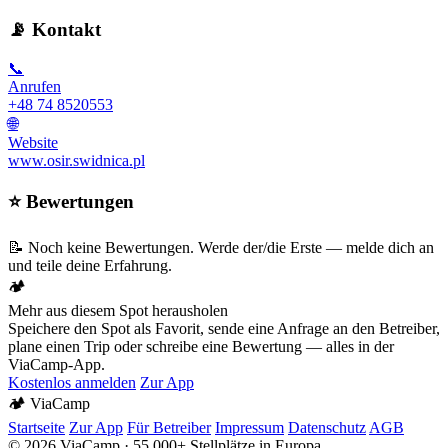
📡 Kontakt
📞
Anrufen
+48 74 8520553
🌐
Website
www.osir.swidnica.pl
⭐ Bewertungen
📝 Noch keine Bewertungen. Werde der/die Erste — melde dich an
und teile deine Erfahrung.
🏕️
Mehr aus diesem Spot herausholen
Speichere den Spot als Favorit, sende eine Anfrage an den Betreiber,
plane einen Trip oder schreibe eine Bewertung — alles in der
ViaCamp-App.
Kostenlos anmelden
Zur App
🏕️
Via
Camp
Startseite
Zur App
Für Betreiber
Impressum
Datenschutz
AGB
© 2026 ViaCamp · 55.000+ Stellplätze in Europa