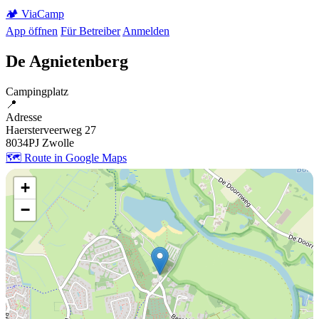
🏕️
Via
Camp
App öffnen
Für Betreiber
Anmelden
De Agnietenberg
Campingplatz
📍
Adresse
Haersterveerweg 27
8034PJ Zwolle
🗺️ Route in Google Maps
+
−