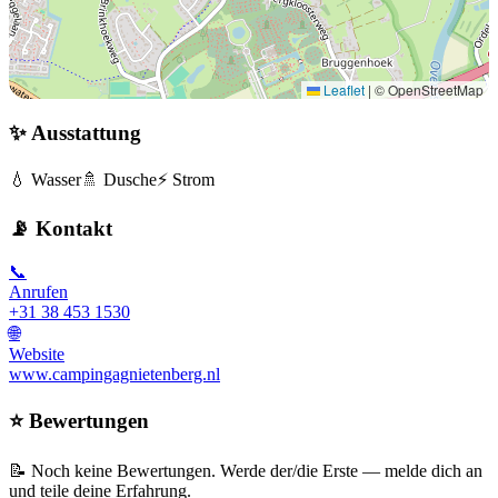
Leaflet
|
© OpenStreetMap
✨ Ausstattung
💧 Wasser
🚿 Dusche
⚡ Strom
📡 Kontakt
📞
Anrufen
+31 38 453 1530
🌐
Website
www.campingagnietenberg.nl
⭐ Bewertungen
📝 Noch keine Bewertungen. Werde der/die Erste — melde dich an
und teile deine Erfahrung.