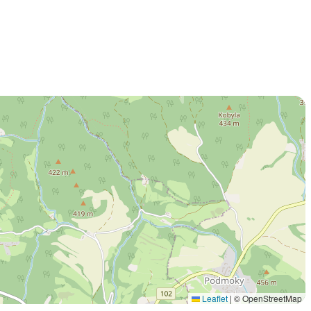
Leaflet
|
© OpenStreetMap