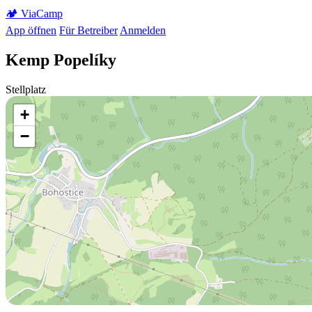
🏕️
Via
Camp
App öffnen
Für Betreiber
Anmelden
Kemp Popelíky
Stellplatz
+
−