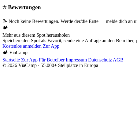
⭐ Bewertungen
📝 Noch keine Bewertungen. Werde der/die Erste — melde dich an un
🏕️
Mehr aus diesem Spot herausholen
Speichere den Spot als Favorit, sende eine Anfrage an den Betreiber
Kostenlos anmelden
Zur App
🏕️
Via
Camp
Startseite
Zur App
Für Betreiber
Impressum
Datenschutz
AGB
© 2026 ViaCamp · 55.000+ Stellplätze in Europa