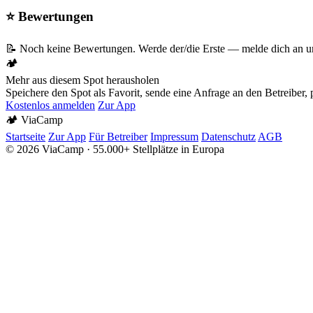
⭐ Bewertungen
📝 Noch keine Bewertungen. Werde der/die Erste — melde dich an un
🏕️
Mehr aus diesem Spot herausholen
Speichere den Spot als Favorit, sende eine Anfrage an den Betreiber
Kostenlos anmelden
Zur App
🏕️
Via
Camp
Startseite
Zur App
Für Betreiber
Impressum
Datenschutz
AGB
© 2026 ViaCamp · 55.000+ Stellplätze in Europa