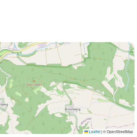
Leaflet
|
© OpenStreetMap