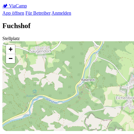
🏕️
Via
Camp
App öffnen
Für Betreiber
Anmelden
Fuchshof
Stellplatz
+
−