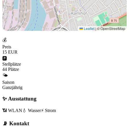
Leaflet
|
© OpenStreetMap
💰
Preis
15 EUR
🅿️
Stellplätze
44 Plätze
🌤️
Saison
Ganzjährig
✨ Ausstattung
📶 WLAN
💧 Wasser
⚡ Strom
📡 Kontakt