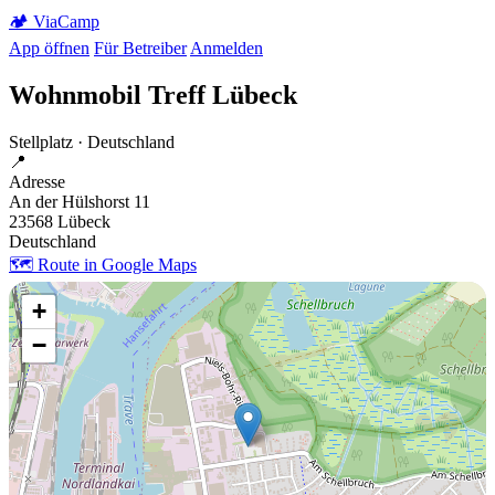
🏕️
Via
Camp
App öffnen
Für Betreiber
Anmelden
Wohnmobil Treff Lübeck
Stellplatz · Deutschland
📍
Adresse
An der Hülshorst 11
23568 Lübeck
Deutschland
🗺️ Route in Google Maps
+
−