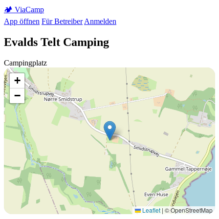
🏕️
Via
Camp
App öffnen
Für Betreiber
Anmelden
Evalds Telt Camping
Campingplatz
+
−
Leaflet
|
© OpenStreetMap