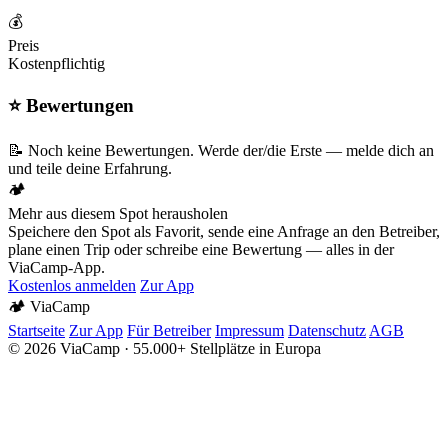
💰
Preis
Kostenpflichtig
⭐ Bewertungen
📝 Noch keine Bewertungen. Werde der/die Erste — melde dich an
und teile deine Erfahrung.
🏕️
Mehr aus diesem Spot herausholen
Speichere den Spot als Favorit, sende eine Anfrage an den Betreiber,
plane einen Trip oder schreibe eine Bewertung — alles in der
ViaCamp-App.
Kostenlos anmelden
Zur App
🏕️
Via
Camp
Startseite
Zur App
Für Betreiber
Impressum
Datenschutz
AGB
© 2026 ViaCamp · 55.000+ Stellplätze in Europa