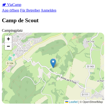
🏕️
Via
Camp
App öffnen
Für Betreiber
Anmelden
Camp de Scout
Campingplatz
+
−
Leaflet
|
© OpenStreetMap