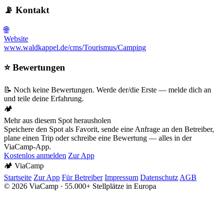
📡 Kontakt
🌐
Website
www.waldkappel.de/cms/Tourismus/Camping
⭐ Bewertungen
📝 Noch keine Bewertungen. Werde der/die Erste — melde dich an
und teile deine Erfahrung.
🏕️
Mehr aus diesem Spot herausholen
Speichere den Spot als Favorit, sende eine Anfrage an den Betreiber,
plane einen Trip oder schreibe eine Bewertung — alles in der
ViaCamp-App.
Kostenlos anmelden
Zur App
🏕️
Via
Camp
Startseite
Zur App
Für Betreiber
Impressum
Datenschutz
AGB
© 2026 ViaCamp · 55.000+ Stellplätze in Europa