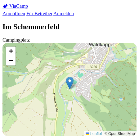
🏕️
Via
Camp
App öffnen
Für Betreiber
Anmelden
Im Schemmerfeld
Campingplatz
+
−
Leaflet
|
© OpenStreetMap