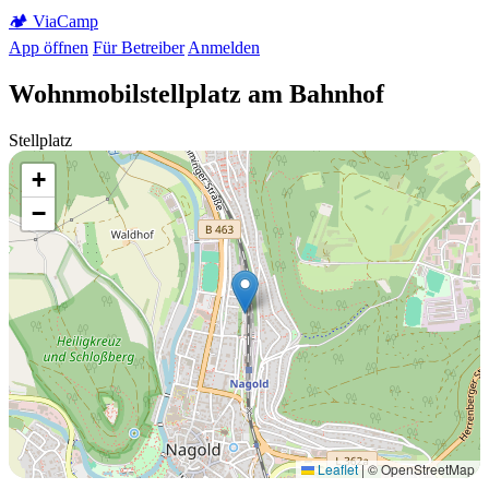
🏕️
Via
Camp
App öffnen
Für Betreiber
Anmelden
Wohnmobilstellplatz am Bahnhof
Stellplatz
+
−
Leaflet
|
© OpenStreetMap