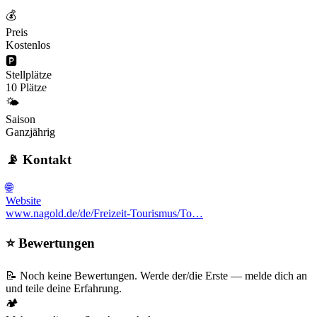
💰
Preis
Kostenlos
🅿️
Stellplätze
10 Plätze
🌤️
Saison
Ganzjährig
📡 Kontakt
🌐
Website
www.nagold.de/de/Freizeit-Tourismus/To…
⭐ Bewertungen
📝 Noch keine Bewertungen. Werde der/die Erste — melde dich an
und teile deine Erfahrung.
🏕️