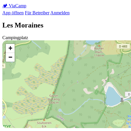
🏕️
Via
Camp
App öffnen
Für Betreiber
Anmelden
Les Moraines
Campingplatz
+
−