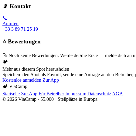
📡 Kontakt
📞
Anrufen
+33 3 89 71 25 19
⭐ Bewertungen
📝 Noch keine Bewertungen. Werde der/die Erste — melde dich an un
🏕️
Mehr aus diesem Spot herausholen
Speichere den Spot als Favorit, sende eine Anfrage an den Betreiber
Kostenlos anmelden
Zur App
🏕️
Via
Camp
Startseite
Zur App
Für Betreiber
Impressum
Datenschutz
AGB
© 2026 ViaCamp · 55.000+ Stellplätze in Europa