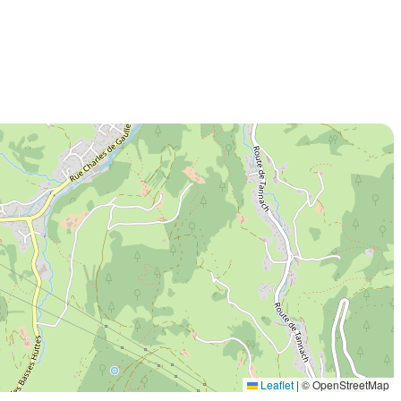
Leaflet
|
© OpenStreetMap