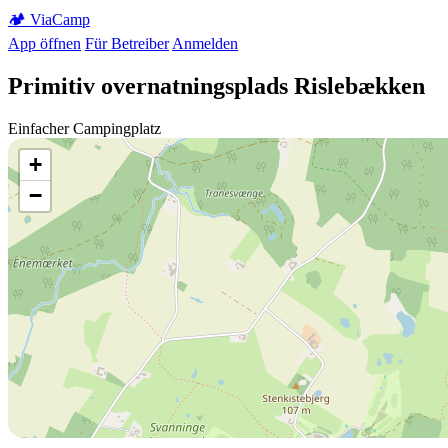
🏕️
Via
Camp
App öffnen
Für Betreiber
Anmelden
Primitiv overnatningsplads Rislebækken
Einfacher Campingplatz
+
−