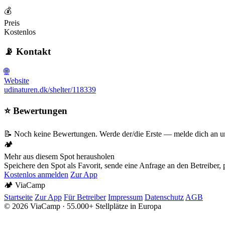
💰
Preis
Kostenlos
📡 Kontakt
🌐
Website
udinaturen.dk/shelter/118339
⭐ Bewertungen
📝 Noch keine Bewertungen. Werde der/die Erste — melde dich an un
🏕️
Mehr aus diesem Spot herausholen
Speichere den Spot als Favorit, sende eine Anfrage an den Betreiber
Kostenlos anmelden
Zur App
🏕️
Via
Camp
Startseite
Zur App
Für Betreiber
Impressum
Datenschutz
AGB
© 2026 ViaCamp · 55.000+ Stellplätze in Europa