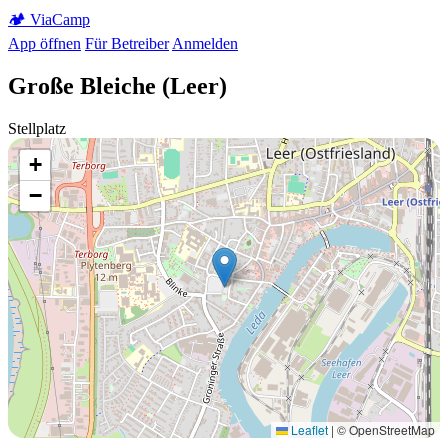
🏕️
Via
Camp
App öffnen
Für Betreiber
Anmelden
Große Bleiche (Leer)
Stellplatz
+
−
Leaflet
|
© OpenStreetMap