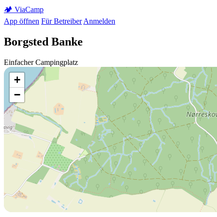
🏕️
Via
Camp
App öffnen
Für Betreiber
Anmelden
Borgsted Banke
Einfacher Campingplatz
+
−