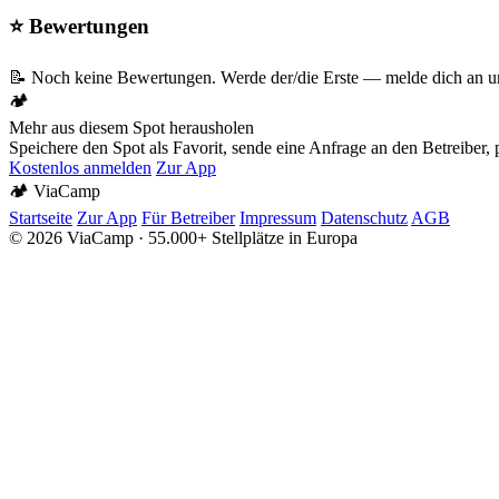
⭐ Bewertungen
📝 Noch keine Bewertungen. Werde der/die Erste — melde dich an un
🏕️
Mehr aus diesem Spot herausholen
Speichere den Spot als Favorit, sende eine Anfrage an den Betreiber
Kostenlos anmelden
Zur App
🏕️
Via
Camp
Startseite
Zur App
Für Betreiber
Impressum
Datenschutz
AGB
© 2026 ViaCamp · 55.000+ Stellplätze in Europa