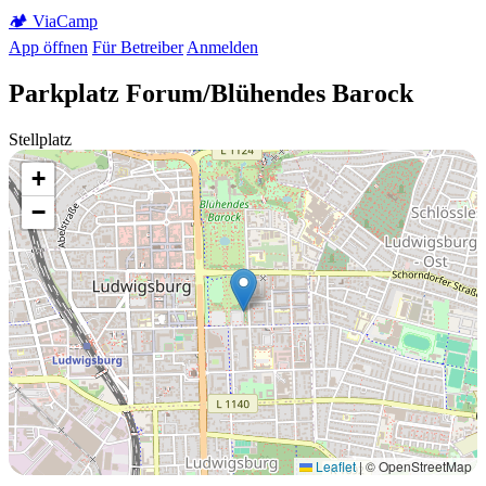
🏕️
Via
Camp
App öffnen
Für Betreiber
Anmelden
Parkplatz Forum/Blühendes Barock
Stellplatz
+
−
Leaflet
|
© OpenStreetMap