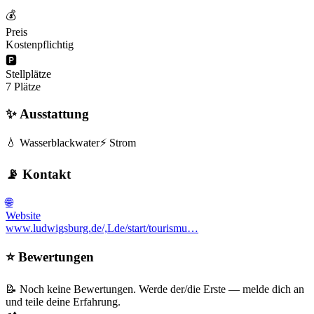
💰
Preis
Kostenpflichtig
🅿️
Stellplätze
7 Plätze
✨ Ausstattung
💧 Wasser
blackwater
⚡ Strom
📡 Kontakt
🌐
Website
www.ludwigsburg.de/,Lde/start/tourismu…
⭐ Bewertungen
📝 Noch keine Bewertungen. Werde der/die Erste — melde dich an
und teile deine Erfahrung.